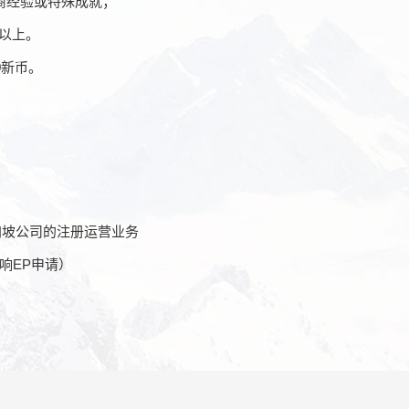
商经验或特殊成就；
年以上。
0新币。
加坡公司的注册运营业务
响EP申请）