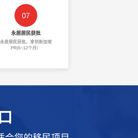
07
永居居民获批
永居居民获批，拿到新加坡
PR(6~12个月）
口
适合您的移民项目